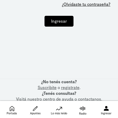
¿Olvidaste tu contraseña?
Ingresar
¿No tenés cuenta?
Suscribite
o
registrate
.
¿Tenés consultas?
Visitá nuestro
centro de ayuda
o
contactanos
.
Portada
Apuntes
Lo más leído
Ingresar
Radio