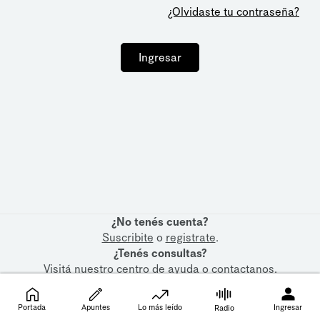
¿Olvidaste tu contraseña?
Ingresar
¿No tenés cuenta?
Suscribite
o
registrate
.
¿Tenés consultas?
Visitá nuestro
centro de ayuda
o
contactanos
.
Portada
Apuntes
Lo más leído
Ingresar
Radio