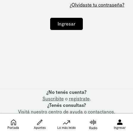
¿Olvidaste tu contraseña?
Ingresar
¿No tenés cuenta?
Suscribite
o
registrate
.
¿Tenés consultas?
Visitá nuestro
centro de ayuda
o
contactanos
.
Portada
Apuntes
Lo más leído
Ingresar
Radio