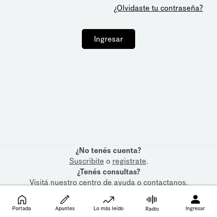
¿Olvidaste tu contraseña?
Ingresar
¿No tenés cuenta?
Suscribite
o
registrate
.
¿Tenés consultas?
Visitá nuestro
centro de ayuda
o
contactanos
.
Portada
Apuntes
Lo más leído
Ingresar
Radio