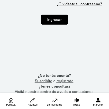
¿Olvidaste tu contraseña?
Ingresar
¿No tenés cuenta?
Suscribite
o
registrate
.
¿Tenés consultas?
Visitá nuestro
centro de ayuda
o
contactanos
.
Portada
Apuntes
Lo más leído
Ingresar
Radio