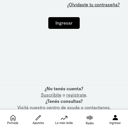
¿Olvidaste tu contraseña?
Ingresar
¿No tenés cuenta?
Suscribite
o
registrate
.
¿Tenés consultas?
Visitá nuestro
centro de ayuda
o
contactanos
.
Portada
Apuntes
Lo más leído
Ingresar
Radio