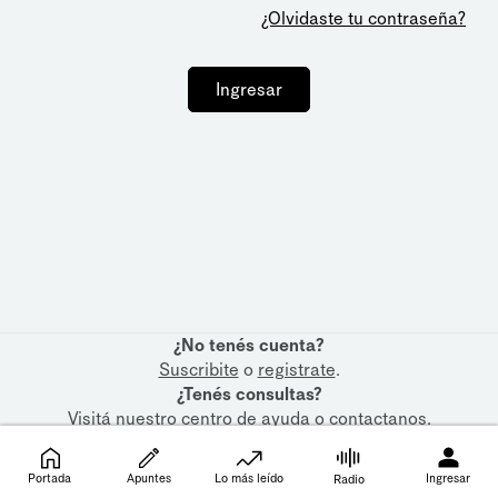
¿Olvidaste tu contraseña?
Ingresar
¿No tenés cuenta?
Suscribite
o
registrate
.
¿Tenés consultas?
Visitá nuestro
centro de ayuda
o
contactanos
.
Portada
Apuntes
Lo más leído
Ingresar
Radio