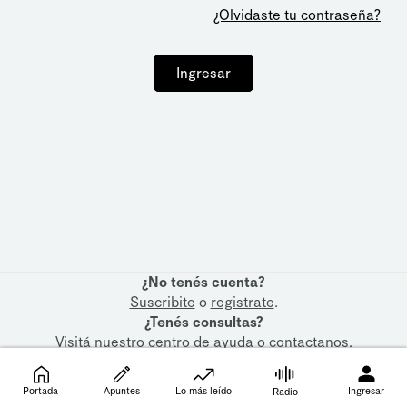
¿Olvidaste tu contraseña?
Ingresar
¿No tenés cuenta?
Suscribite
o
registrate
.
¿Tenés consultas?
Visitá nuestro
centro de ayuda
o
contactanos
.
Portada
Apuntes
Lo más leído
Ingresar
Radio