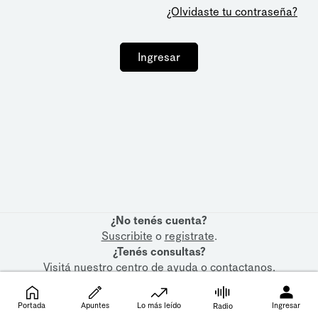
¿Olvidaste tu contraseña?
Ingresar
¿No tenés cuenta?
Suscribite
o
registrate
.
¿Tenés consultas?
Visitá nuestro
centro de ayuda
o
contactanos
.
Portada
Apuntes
Lo más leído
Ingresar
Radio