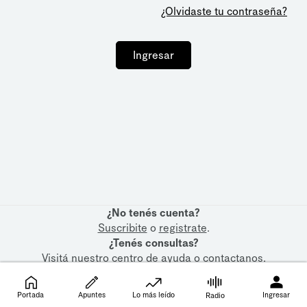
¿Olvidaste tu contraseña?
Ingresar
¿No tenés cuenta?
Suscribite
o
registrate
.
¿Tenés consultas?
Visitá nuestro
centro de ayuda
o
contactanos
.
Portada
Apuntes
Lo más leído
Ingresar
Radio