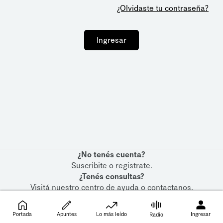
¿Olvidaste tu contraseña?
Ingresar
¿No tenés cuenta?
Suscribite
o
registrate
.
¿Tenés consultas?
Visitá nuestro
centro de ayuda
o
contactanos
.
Portada
Apuntes
Lo más leído
Ingresar
Radio