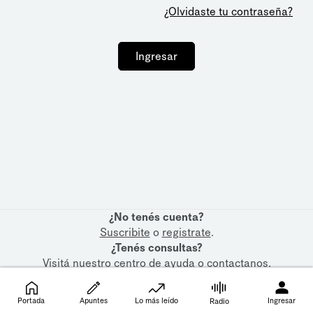
¿Olvidaste tu contraseña?
Ingresar
¿No tenés cuenta?
Suscribite
o
registrate
.
¿Tenés consultas?
Visitá nuestro
centro de ayuda
o
contactanos
.
Portada
Apuntes
Lo más leído
Ingresar
Radio