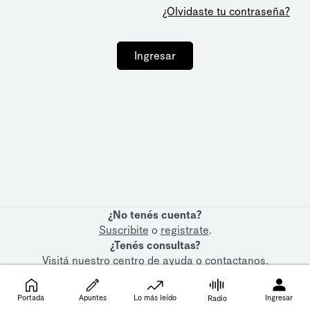
¿Olvidaste tu contraseña?
Ingresar
¿No tenés cuenta?
Suscribite
o
registrate
.
¿Tenés consultas?
Visitá nuestro
centro de ayuda
o
contactanos
.
Portada
Apuntes
Lo más leído
Ingresar
Radio