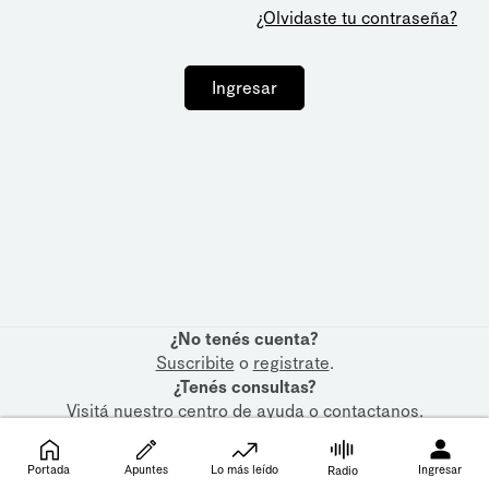
¿Olvidaste tu contraseña?
Ingresar
¿No tenés cuenta?
Suscribite
o
registrate
.
¿Tenés consultas?
Visitá nuestro
centro de ayuda
o
contactanos
.
Portada
Apuntes
Lo más leído
Ingresar
Radio