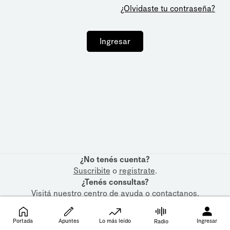
¿Olvidaste tu contraseña?
Ingresar
¿No tenés cuenta?
Suscribite
o
registrate
.
¿Tenés consultas?
Visitá nuestro
centro de ayuda
o
contactanos
.
Portada
Apuntes
Lo más leído
Ingresar
Radio