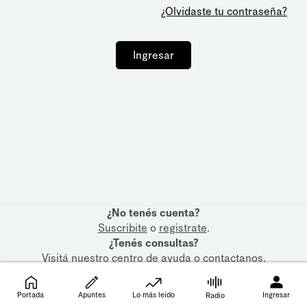
¿Olvidaste tu contraseña?
Ingresar
¿No tenés cuenta?
Suscribite
o
registrate
.
¿Tenés consultas?
Visitá nuestro
centro de ayuda
o
contactanos
.
Portada
Apuntes
Lo más leído
Ingresar
Radio