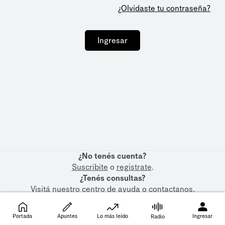
¿Olvidaste tu contraseña?
Ingresar
¿No tenés cuenta?
Suscribite
o
registrate
.
¿Tenés consultas?
Visitá nuestro
centro de ayuda
o
contactanos
.
Portada
Apuntes
Lo más leído
Ingresar
Radio