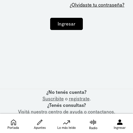
¿Olvidaste tu contraseña?
Ingresar
¿No tenés cuenta?
Suscribite
o
registrate
.
¿Tenés consultas?
Visitá nuestro
centro de ayuda
o
contactanos
.
Portada
Apuntes
Lo más leído
Ingresar
Radio