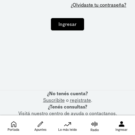
¿Olvidaste tu contraseña?
Ingresar
¿No tenés cuenta?
Suscribite
o
registrate
.
¿Tenés consultas?
Visitá nuestro
centro de ayuda
o
contactanos
.
Portada
Apuntes
Lo más leído
Ingresar
Radio