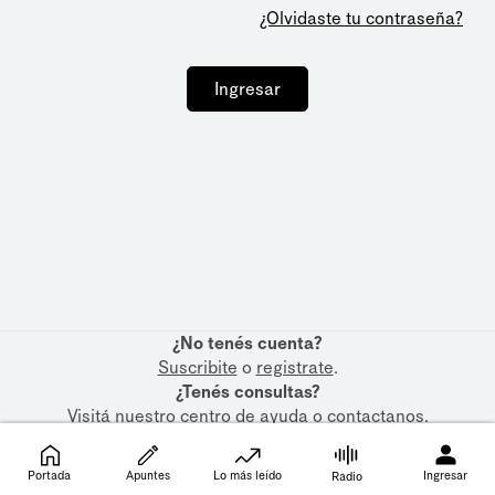
¿Olvidaste tu contraseña?
Ingresar
¿No tenés cuenta?
Suscribite
o
registrate
.
¿Tenés consultas?
Visitá nuestro
centro de ayuda
o
contactanos
.
Portada
Apuntes
Lo más leído
Ingresar
Radio