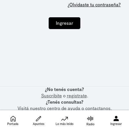
¿Olvidaste tu contraseña?
Ingresar
¿No tenés cuenta?
Suscribite
o
registrate
.
¿Tenés consultas?
Visitá nuestro
centro de ayuda
o
contactanos
.
Portada
Apuntes
Lo más leído
Ingresar
Radio