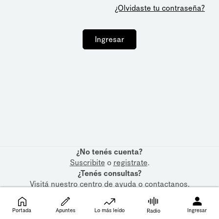
¿Olvidaste tu contraseña?
Ingresar
¿No tenés cuenta?
Suscribite
o
registrate
.
¿Tenés consultas?
Visitá nuestro
centro de ayuda
o
contactanos
.
Portada
Apuntes
Lo más leído
Ingresar
Radio