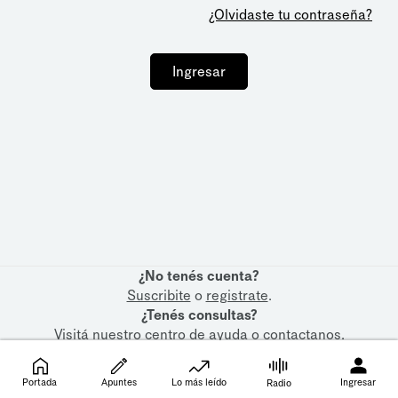
¿Olvidaste tu contraseña?
Ingresar
¿No tenés cuenta?
Suscribite
o
registrate
.
¿Tenés consultas?
Visitá nuestro
centro de ayuda
o
contactanos
.
Portada
Apuntes
Lo más leído
Ingresar
Radio