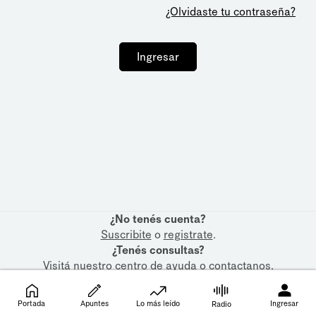
¿Olvidaste tu contraseña?
Ingresar
¿No tenés cuenta?
Suscribite
o
registrate
.
¿Tenés consultas?
Visitá nuestro
centro de ayuda
o
contactanos
.
Portada
Apuntes
Lo más leído
Ingresar
Radio