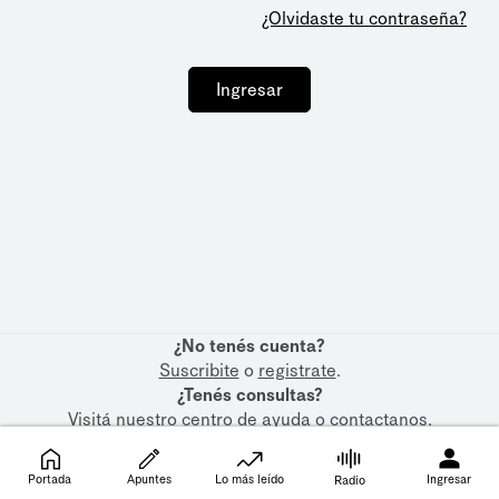
¿Olvidaste tu contraseña?
Ingresar
¿No tenés cuenta?
Suscribite
o
registrate
.
¿Tenés consultas?
Visitá nuestro
centro de ayuda
o
contactanos
.
Portada
Apuntes
Lo más leído
Ingresar
Radio