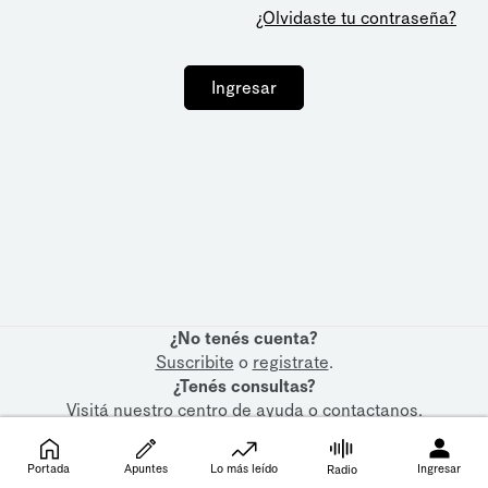
¿Olvidaste tu contraseña?
Ingresar
¿No tenés cuenta?
Suscribite
o
registrate
.
¿Tenés consultas?
Visitá nuestro
centro de ayuda
o
contactanos
.
Portada
Apuntes
Lo más leído
Ingresar
Radio