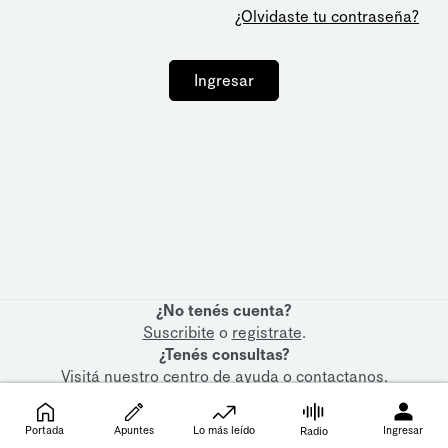
¿Olvidaste tu contraseña?
Ingresar
¿No tenés cuenta?
Suscribite
o
registrate
.
¿Tenés consultas?
Visitá nuestro
centro de ayuda
o
contactanos
.
Portada
Apuntes
Lo más leído
Ingresar
Radio