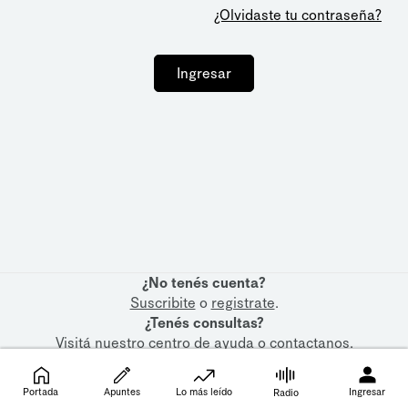
¿Olvidaste tu contraseña?
Ingresar
¿No tenés cuenta?
Suscribite
o
registrate
.
¿Tenés consultas?
Visitá nuestro
centro de ayuda
o
contactanos
.
Portada
Apuntes
Lo más leído
Ingresar
Radio