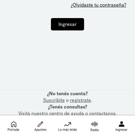
¿Olvidaste tu contraseña?
Ingresar
¿No tenés cuenta?
Suscribite
o
registrate
.
¿Tenés consultas?
Visitá nuestro
centro de ayuda
o
contactanos
.
Portada
Apuntes
Lo más leído
Ingresar
Radio