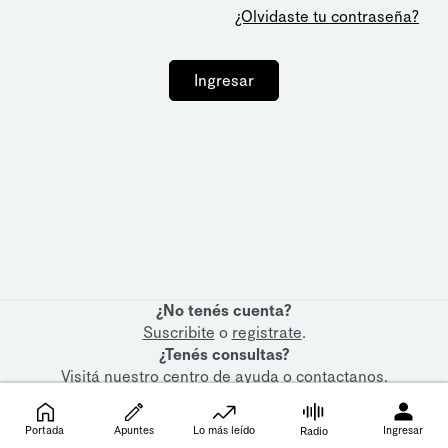
¿Olvidaste tu contraseña?
Ingresar
¿No tenés cuenta?
Suscribite
o
registrate
.
¿Tenés consultas?
Visitá nuestro
centro de ayuda
o
contactanos
.
Portada
Apuntes
Lo más leído
Ingresar
Radio