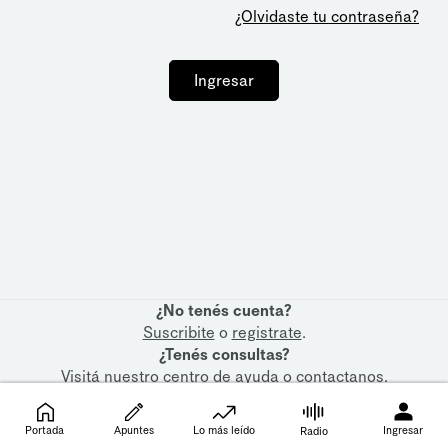
¿Olvidaste tu contraseña?
Ingresar
¿No tenés cuenta?
Suscribite
o
registrate
.
¿Tenés consultas?
Visitá nuestro
centro de ayuda
o
contactanos
.
Portada
Apuntes
Lo más leído
Ingresar
Radio