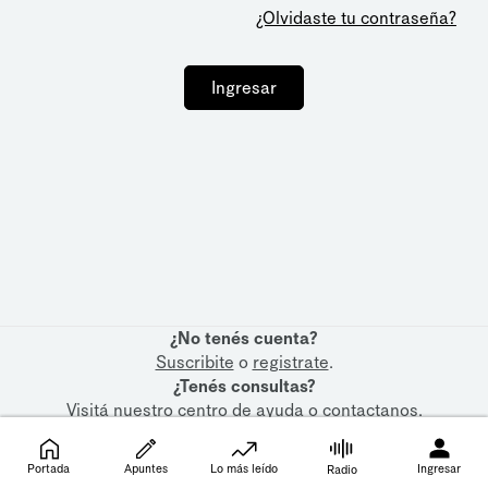
¿Olvidaste tu contraseña?
Ingresar
¿No tenés cuenta?
Suscribite
o
registrate
.
¿Tenés consultas?
Visitá nuestro
centro de ayuda
o
contactanos
.
Portada
Apuntes
Lo más leído
Ingresar
Radio