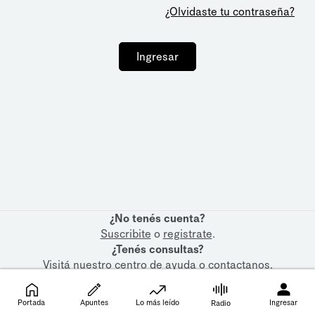
¿Olvidaste tu contraseña?
Ingresar
¿No tenés cuenta?
Suscribite
o
registrate
.
¿Tenés consultas?
Visitá nuestro
centro de ayuda
o
contactanos
.
Portada
Apuntes
Lo más leído
Ingresar
Radio