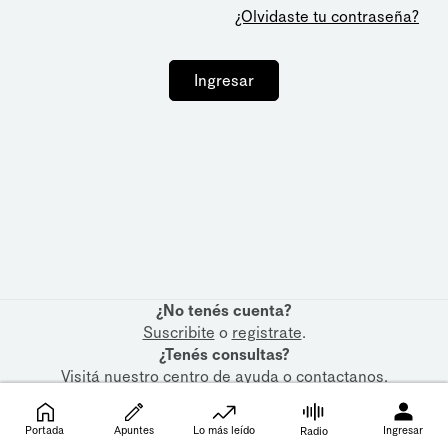
¿Olvidaste tu contraseña?
Ingresar
¿No tenés cuenta?
Suscribite
o
registrate
.
¿Tenés consultas?
Visitá nuestro
centro de ayuda
o
contactanos
.
Portada
Apuntes
Lo más leído
Ingresar
Radio