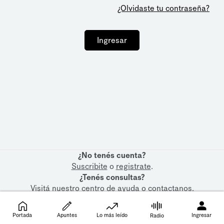
¿Olvidaste tu contraseña?
Ingresar
¿No tenés cuenta?
Suscribite
o
registrate
.
¿Tenés consultas?
Visitá nuestro
centro de ayuda
o
contactanos
.
Portada
Apuntes
Lo más leído
Ingresar
Radio