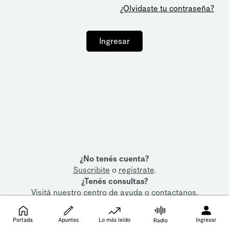
¿Olvidaste tu contraseña?
Ingresar
¿No tenés cuenta?
Suscribite
o
registrate
.
¿Tenés consultas?
Visitá nuestro
centro de ayuda
o
contactanos
.
Portada
Apuntes
Lo más leído
Ingresar
Radio