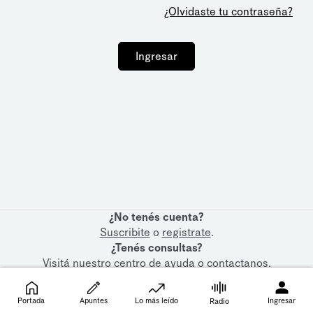
¿Olvidaste tu contraseña?
Ingresar
¿No tenés cuenta?
Suscribite
o
registrate
.
¿Tenés consultas?
Visitá nuestro
centro de ayuda
o
contactanos
.
Portada
Apuntes
Lo más leído
Ingresar
Radio