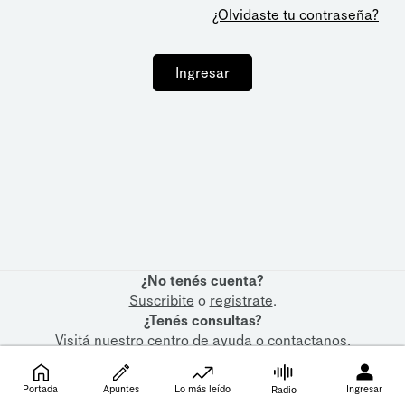
¿Olvidaste tu contraseña?
Ingresar
¿No tenés cuenta?
Suscribite
o
registrate
.
¿Tenés consultas?
Visitá nuestro
centro de ayuda
o
contactanos
.
Portada
Apuntes
Lo más leído
Ingresar
Radio