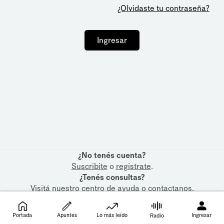
¿Olvidaste tu contraseña?
Ingresar
¿No tenés cuenta?
Suscribite
o
registrate
.
¿Tenés consultas?
Visitá nuestro
centro de ayuda
o
contactanos
.
Portada
Apuntes
Lo más leído
Ingresar
Radio