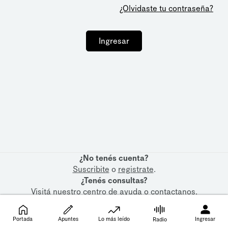
¿Olvidaste tu contraseña?
Ingresar
¿No tenés cuenta?
Suscribite
o
registrate
.
¿Tenés consultas?
Visitá nuestro
centro de ayuda
o
contactanos
.
Portada
Apuntes
Lo más leído
Ingresar
Radio