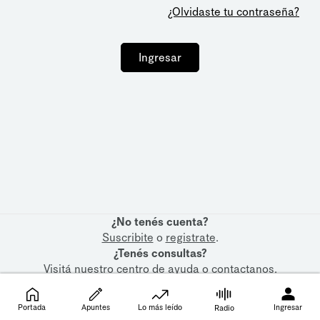
¿Olvidaste tu contraseña?
Ingresar
¿No tenés cuenta?
Suscribite
o
registrate
.
¿Tenés consultas?
Visitá nuestro
centro de ayuda
o
contactanos
.
Portada
Apuntes
Lo más leído
Ingresar
Radio