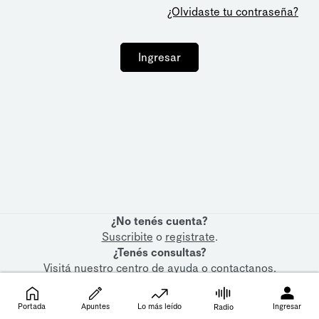
¿Olvidaste tu contraseña?
Ingresar
¿No tenés cuenta?
Suscribite
o
registrate
.
¿Tenés consultas?
Visitá nuestro
centro de ayuda
o
contactanos
.
Portada
Apuntes
Lo más leído
Ingresar
Radio