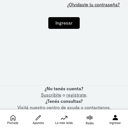
¿Olvidaste tu contraseña?
Ingresar
¿No tenés cuenta?
Suscribite
o
registrate
.
¿Tenés consultas?
Visitá nuestro
centro de ayuda
o
contactanos
.
Portada
Apuntes
Lo más leído
Ingresar
Radio