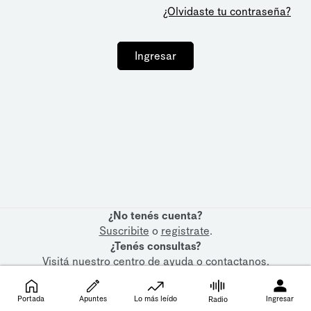
¿Olvidaste tu contraseña?
Ingresar
¿No tenés cuenta?
Suscribite
o
registrate
.
¿Tenés consultas?
Visitá nuestro
centro de ayuda
o
contactanos
.
Portada
Apuntes
Lo más leído
Ingresar
Radio