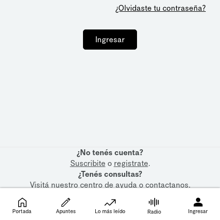
¿Olvidaste tu contraseña?
Ingresar
¿No tenés cuenta?
Suscribite
o
registrate
.
¿Tenés consultas?
Visitá nuestro
centro de ayuda
o
contactanos
.
Portada
Apuntes
Lo más leído
Ingresar
Radio