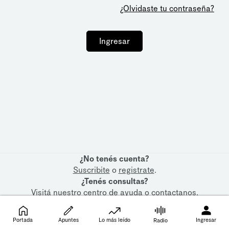
¿Olvidaste tu contraseña?
Ingresar
¿No tenés cuenta?
Suscribite
o
registrate
.
¿Tenés consultas?
Visitá nuestro
centro de ayuda
o
contactanos
.
Portada
Apuntes
Lo más leído
Ingresar
Radio