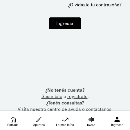
¿Olvidaste tu contraseña?
Ingresar
¿No tenés cuenta?
Suscribite
o
registrate
.
¿Tenés consultas?
Visitá nuestro
centro de ayuda
o
contactanos
.
Portada
Apuntes
Lo más leído
Ingresar
Radio