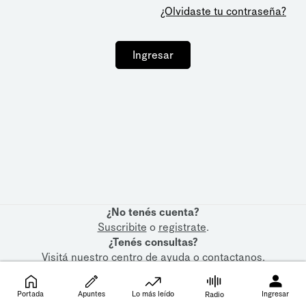
¿Olvidaste tu contraseña?
Ingresar
¿No tenés cuenta?
Suscribite
o
registrate
.
¿Tenés consultas?
Visitá nuestro
centro de ayuda
o
contactanos
.
Portada
Apuntes
Lo más leído
Ingresar
Radio