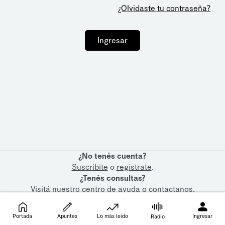
¿Olvidaste tu contraseña?
Ingresar
¿No tenés cuenta?
Suscribite
o
registrate
.
¿Tenés consultas?
Visitá nuestro
centro de ayuda
o
contactanos
.
Portada
Apuntes
Lo más leído
Ingresar
Radio