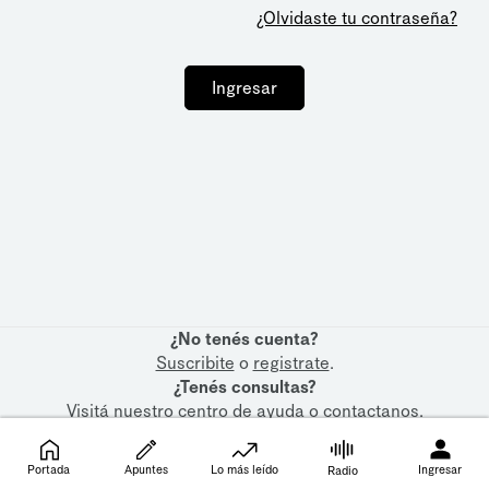
¿Olvidaste tu contraseña?
Ingresar
¿No tenés cuenta?
Suscribite
o
registrate
.
¿Tenés consultas?
Visitá nuestro
centro de ayuda
o
contactanos
.
Portada
Apuntes
Lo más leído
Ingresar
Radio